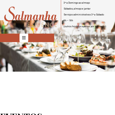
3ª a Domingo ao almoço
Sábados, almoço e jantar
Serviços administrativos 3ª a Sábado
INÍCIO
9h – 18h
(outros horários apenas por marcação)
QUARTOS
HOTEL
EVENTOS
RESTAURANTE
SERVIÇOS
CONTACTOS