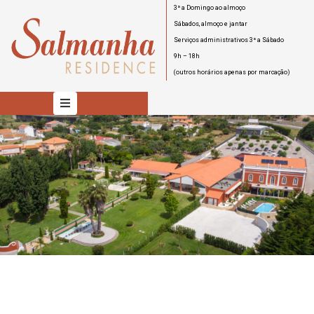
3ª a Domingo ao almoço
Sábados, almoço e jantar
Serviços administrativos 3ª a Sábado
INÍCIO
9h – 18h
(outros horários apenas por marcação)
QUARTOS
HOTEL
EVENTOS
RESTAURANTE
SERVIÇOS
CONTACTOS